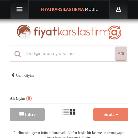
FİYATKARŞILAŞTIRMA
MOBİL
Ara
Geri: Giyim
(0)
Alt Giyim
Filtre
Sırala
'
' kelimesini içeren ürün bulunamadı. Lütfen başka bir kelime ile arama yapın
veya
Ana Sayfaya
geri dönün.