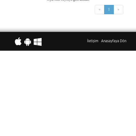
«
1
»
İletişim
Anasayfaya Dön