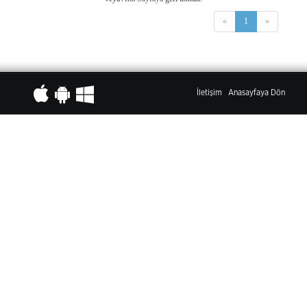
«
1
»
İletişim
Anasayfaya Dön