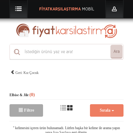
FİYATKARŞILAŞTIRMA
MOBİL
Ara
Geri: Kız Çocuk
(0)
Elbise & Jile
Filtre
Sırala
'
' kelimesini içeren ürün bulunamadı. Lütfen başka bir kelime ile arama yapın
veya
Ana Sayfaya
geri dönün.