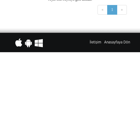
«
1
»
İletişim
Anasayfaya Dön