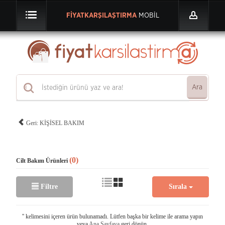
FİYATKARŞILAŞTIRMA
MOBİL
Ara
Geri: KİŞİSEL BAKIM
(0)
Cilt Bakım Ürünleri
Filtre
Sırala
'
' kelimesini içeren ürün bulunamadı. Lütfen başka bir kelime ile arama yapın
veya
Ana Sayfaya
geri dönün.