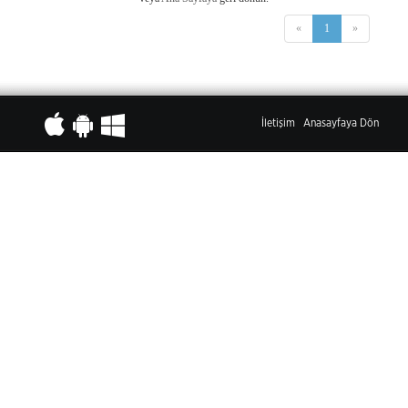
«
1
»
İletişim
Anasayfaya Dön