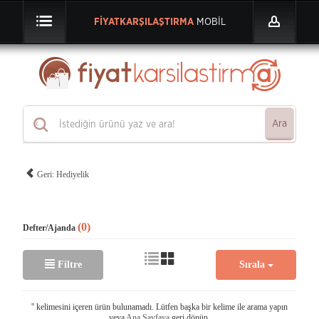
FİYATKARŞILAŞTIRMA
MOBİL
Ara
Geri: Hediyelik
(0)
Defter/Ajanda
Filtre
Sırala
'
' kelimesini içeren ürün bulunamadı. Lütfen başka bir kelime ile arama yapın
veya
Ana Sayfaya
geri dönün.