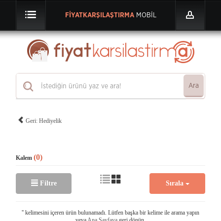
FİYATKARŞILAŞTIRMA
MOBİL
Ara
Geri: Hediyelik
(0)
Kalem
Filtre
Sırala
'
' kelimesini içeren ürün bulunamadı. Lütfen başka bir kelime ile arama yapın
veya
Ana Sayfaya
geri dönün.