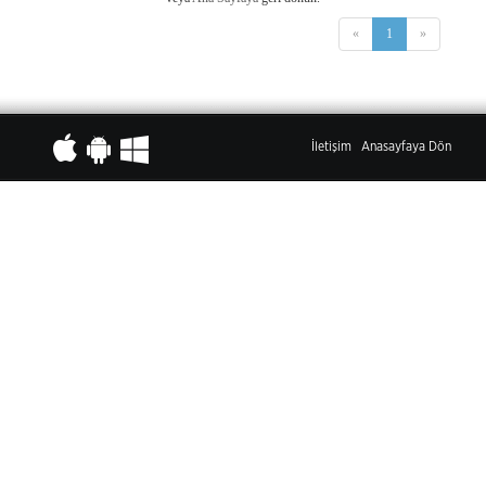
«
1
»
İletişim
Anasayfaya Dön