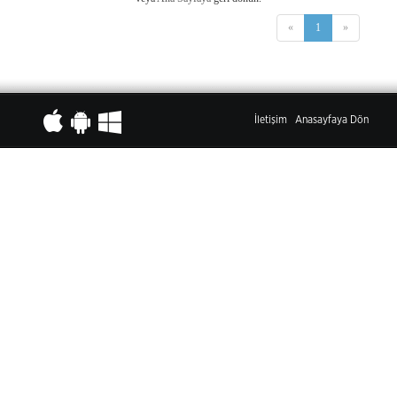
«
1
»
İletişim
Anasayfaya Dön