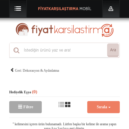
FİYATKARŞILAŞTIRMA
MOBİL
Ara
Geri: Dekorasyon & Aydınlatma
(0)
Hediyelik Eşya
Filtre
Sırala
'
' kelimesini içeren ürün bulunamadı. Lütfen başka bir kelime ile arama yapın
veya
Ana Sayfaya
geri dönün.