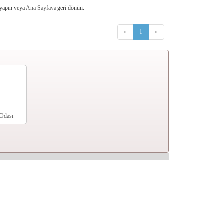
 yapın veya
Ana Sayfaya
geri dönün.
«
1
»
Odası
ları