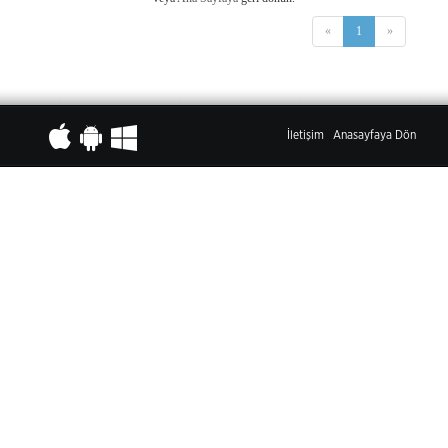
«
1
»
İletişim
Anasayfaya Dön