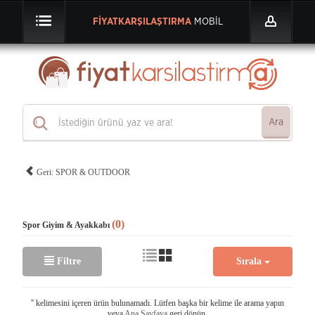
FİYATKARŞILAŞTIRMA
MOBİL
Ara
Geri: SPOR & OUTDOOR
(0)
Spor Giyim & Ayakkabı
Filtre
Sırala
'
' kelimesini içeren ürün bulunamadı. Lütfen başka bir kelime ile arama yapın
veya
Ana Sayfaya
geri dönün.