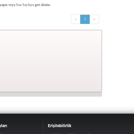
 yapın veya
Ana Sayfaya
geri dönün.
«
1
»
ları
Erişilebilirlik