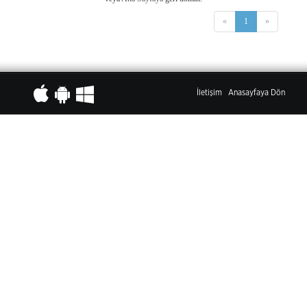
«
1
»
İletişim
Anasayfaya Dön