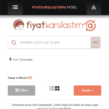
FİYATKARŞILAŞTIRMA
MOBİL
Ara
Geri: Oyuncaklar
(0)
Sanat ve Beceri
Filtre
Sırala
'
' kelimesini içeren ürün bulunamadı. Lütfen başka bir kelime ile arama yapın
veya
Ana Sayfaya
geri dönün.