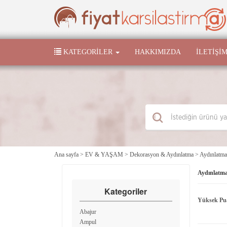
KATEGORILER
HAKKIMIZDA
İLETIŞI
Ana sayfa
>
EV & YAŞAM
>
Dekorasyon & Aydınlatma
>
Aydınlatma
Aydınlatm
Kategoriler
Yüksek Pu
Abajur
Ampul