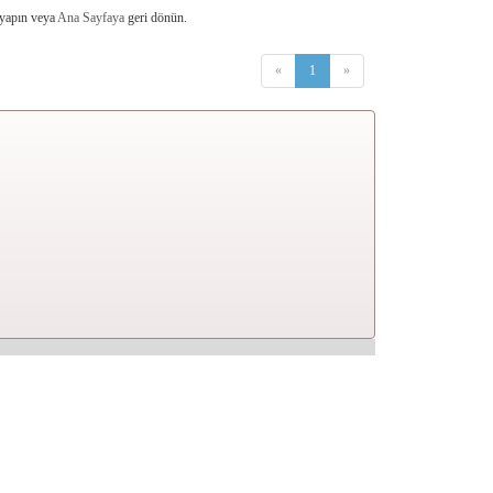
 yapın veya
Ana Sayfaya
geri dönün.
«
1
»