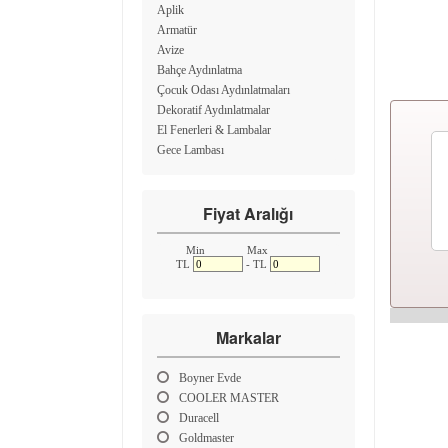
Aplik
Armatür
Avize
Bahçe Aydınlatma
Çocuk Odası Aydınlatmaları
Dekoratif Aydınlatmalar
El Fenerleri & Lambalar
Gece Lambası
Kağıt Lamba
Lambader & Köşe Aydınlatmaları
Fiyat Aralığı
Led Aydınlatmalar
Masa Lambası
Projektör
Min
Max
TL
- TL
Sarkıt
Spot Lamba
Tuz Lamba
Markalar
Boyner Evde
COOLER MASTER
Duracell
Goldmaster